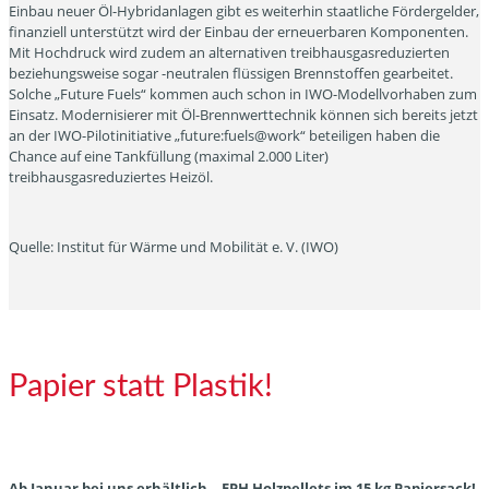
Einbau neuer Öl-Hybridanlagen gibt es weiterhin staatliche Fördergelder,
finanziell unterstützt wird der Einbau der erneuerbaren Komponenten.
Mit Hochdruck wird zudem an alternativen treibhausgasreduzierten
beziehungsweise sogar -neutralen flüssigen Brennstoffen gearbeitet.
Solche „Future Fuels“ kommen auch schon in IWO-Modellvorhaben zum
Einsatz. Modernisierer mit Öl-Brennwerttechnik können sich bereits jetzt
an der IWO-Pilotinitiative „future:fuels@work“ beteiligen haben die
Chance auf eine Tankfüllung (maximal 2.000 Liter)
treibhausgasreduziertes Heizöl.
Quelle: Institut für Wärme und Mobilität e. V. (IWO)
Papier statt Plastik!
Ab Januar bei uns erhältlich – EPH Holzpellets im 15 kg
Papiersack
!