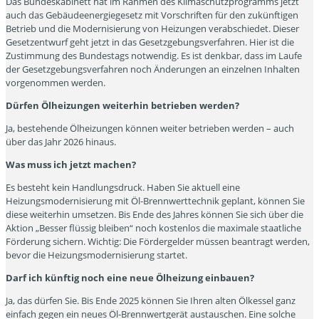
Das Bundeskabinett hat im Rahmen des Klimaschutzprogramms jetzt
auch das Gebäudeenergiegesetz mit Vorschriften für den zukünftigen
Betrieb und die Modernisierung von Heizungen verabschiedet. Dieser
Gesetzentwurf geht jetzt in das Gesetzgebungsverfahren. Hier ist die
Zustimmung des Bundestags notwendig. Es ist denkbar, dass im Laufe
der Gesetzgebungsverfahren noch Änderungen an einzelnen Inhalten
vorgenommen werden.
Dürfen Ölheizungen weiterhin betrieben werden?
Ja, bestehende Ölheizungen können weiter betrieben werden – auch
über das Jahr 2026 hinaus.
Was muss ich jetzt machen?
Es besteht kein Handlungsdruck. Haben Sie aktuell eine
Heizungsmodernisierung mit Öl-Brennwerttechnik geplant, können Sie
diese weiterhin umsetzen. Bis Ende des Jahres können Sie sich über die
Aktion „Besser flüssig bleiben“ noch kostenlos die maximale staatliche
Förderung sichern. Wichtig: Die Fördergelder müssen beantragt werden,
bevor die Heizungsmodernisierung startet.
Darf ich künftig noch eine neue Ölheizung einbauen?
Ja, das dürfen Sie. Bis Ende 2025 können Sie Ihren alten Ölkessel ganz
einfach gegen ein neues Öl-Brennwertgerät austauschen. Eine solche