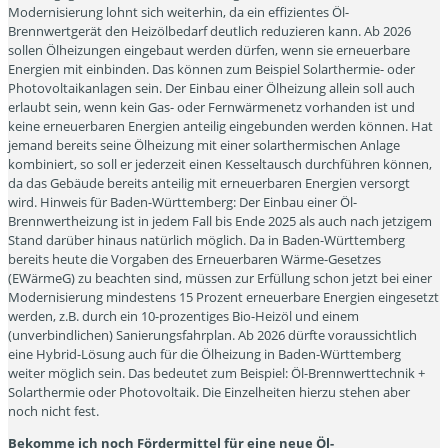
Modernisierung lohnt sich weiterhin, da ein effizientes Öl-
Brennwertgerät den Heizölbedarf deutlich reduzieren kann. Ab 2026
sollen Ölheizungen eingebaut werden dürfen, wenn sie erneuerbare
Energien mit einbinden. Das können zum Beispiel Solarthermie- oder
Photovoltaikanlagen sein. Der Einbau einer Ölheizung allein soll auch
erlaubt sein, wenn kein Gas- oder Fernwärmenetz vorhanden ist und
keine erneuerbaren Energien anteilig eingebunden werden können. Hat
jemand bereits seine Ölheizung mit einer solarthermischen Anlage
kombiniert, so soll er jederzeit einen Kesseltausch durchführen können,
da das Gebäude bereits anteilig mit erneuerbaren Energien versorgt
wird. Hinweis für Baden-Württemberg: Der Einbau einer Öl-
Brennwertheizung ist in jedem Fall bis Ende 2025 als auch nach jetzigem
Stand darüber hinaus natürlich möglich. Da in Baden-Württemberg
bereits heute die Vorgaben des Erneuerbaren Wärme-Gesetzes
(EWärmeG) zu beachten sind, müssen zur Erfüllung schon jetzt bei einer
Modernisierung mindestens 15 Prozent erneuerbare Energien eingesetzt
werden, z.B. durch ein 10-prozentiges Bio-Heizöl und einem
(unverbindlichen) Sanierungsfahrplan. Ab 2026 dürfte voraussichtlich
eine Hybrid-Lösung auch für die Ölheizung in Baden-Württemberg
weiter möglich sein. Das bedeutet zum Beispiel: Öl-Brennwerttechnik +
Solarthermie oder Photovoltaik. Die Einzelheiten hierzu stehen aber
noch nicht fest.
Bekomme ich noch Fördermittel für eine neue Öl-