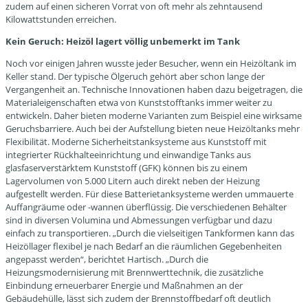
zudem auf einen sicheren Vorrat von oft mehr als zehntausend
Kilowattstunden erreichen.
Kein Geruch: Heizöl lagert völlig unbemerkt im Tank
Noch vor einigen Jahren wusste jeder Besucher, wenn ein Heizöltank im
Keller stand. Der typische Ölgeruch gehört aber schon lange der
Vergangenheit an. Technische Innovationen haben dazu beigetragen, die
Materialeigenschaften etwa von Kunststofftanks immer weiter zu
entwickeln. Daher bieten moderne Varianten zum Beispiel eine wirksame
Geruchsbarriere. Auch bei der Aufstellung bieten neue Heizöltanks mehr
Flexibilität. Moderne Sicherheitstanksysteme aus Kunststoff mit
integrierter Rückhalteeinrichtung und einwandige Tanks aus
glasfaserverstärktem Kunststoff (GFK) können bis zu einem
Lagervolumen von 5.000 Litern auch direkt neben der Heizung
aufgestellt werden. Für diese Batterietanksysteme werden ummauerte
Auffangräume oder -wannen überflüssig. Die verschiedenen Behälter
sind in diversen Volumina und Abmessungen verfügbar und dazu
einfach zu transportieren. „Durch die vielseitigen Tankformen kann das
Heizöllager flexibel je nach Bedarf an die räumlichen Gegebenheiten
angepasst werden“, berichtet Hartisch. „Durch die
Heizungsmodernisierung mit Brennwerttechnik, die zusätzliche
Einbindung erneuerbarer Energie und Maßnahmen an der
Gebäudehülle, lässt sich zudem der Brennstoffbedarf oft deutlich