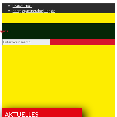
06462 9264 0
energie@mineraloeljung.de
AKTUELLES