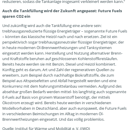
reduzieren, sodass die Tankanlage insgesamt verkleinert werden kann.“
Auch die Tankfüllung wird der Zukunft angepasst: Future Fuels
sparen CO2 ein
Und zukünftig wird auch die Tankfüllung eine andere sein:
treibhausgasreduzierte flüssige Energieträger – sogenannte Future Fuels
– könnten das klassische Heizöl nach und nach ersetzen. Ziel ist ein
perspektivisch sogar treibhausgasneutraler flüssiger Energieträger, der
in heute modernen Öl-Brennwertheizungen und Tanksystemen
eingesetzt werden kann. Herstellung und Nutzung alternativer Brenn-
und Kraftstoffe beruhen auf geschlossenen Kohlenstoffkreisläufen.
Bereits heute werden sie mit Benzin, Diesel und Heizöl kombiniert.
Künftig geht es darum, Art und Zahl der regenerativen Quellen zu
erweitern, zum Beispiel durch nachhaltige Biokraftstoffe, die zum
Beispiel aus Altspeisefetten und Abfall hergestellt werden und eine
Konkurrenz mit dem Nahrungsmittelanbau vermeiden. Aufgrund des
absehbar großen Bedarfs werden mittel- bis langfristig auch sogenannte
E-Fuels auf Basis von grünem Wasserstoff benötigt, der mittels
Ökostrom erzeugt wird. Bereits heute werden in verschiedenen
Modellvorhaben in Deutschland, aber auch europaweit, die Future Fuels
in verschiedenen Beimischungen im Alltag in modernen Öl-
Brennwertheizungen eingesetzt. Und das völlig problemlos.
Quelle: Institut für Wärme und Mobilität e. V. (IWO)